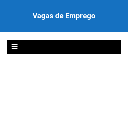
Ir
para
Vagas de Emprego
o
conteúdo