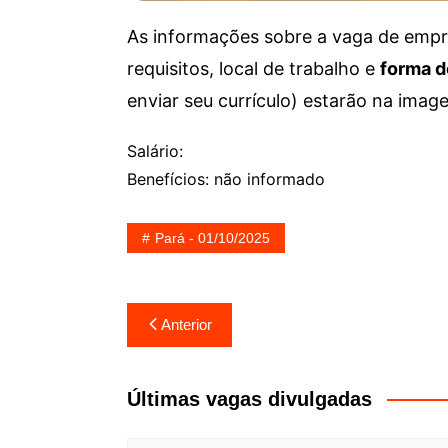
As informações sobre a vaga de empre
requisitos, local de trabalho e
forma d
enviar seu currículo) estarão na imag
Salário:
Benefícios: não informado
Pará - 01/10/2025
Navegação
Anterior
de
Post
Últimas vagas divulgadas