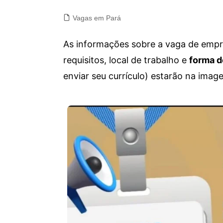
Vagas em Pará
As informações sobre a vaga de empre
requisitos, local de trabalho e
forma d
enviar seu currículo) estarão na imag
Vagas de emprego para diversos cargos e trabalhos home office e presenciais. Confira as informações abaixo.