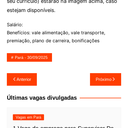
seu currículo) estarão na imagem acima, caso
estejam disponíveis.
Salário:
Benefícios: vale alimentação, vale transporte,
premiação, plano de carreira, bonificações
Pará - 30/09/2025
Navegação
Anterior
Próximo
de
Post
Últimas vagas divulgadas
Vagas em Pará