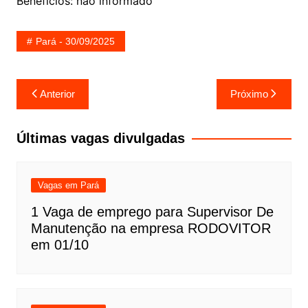
Benefícios: não informado
Pará - 30/09/2025
Navegação
Anterior
Próximo
de
Post
Últimas vagas divulgadas
Vagas em Pará
1 Vaga de emprego para Supervisor De
Manutenção na empresa RODOVITOR
em 01/10