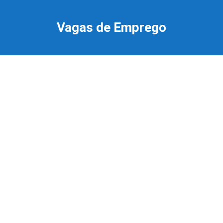
Ir
para
Vagas de Emprego
o
conteúdo