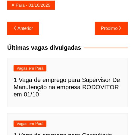
Pará - 01/10/2025
Navegação
Anterior
Próximo
de
Post
Últimas vagas divulgadas
Vagas em Pará
1 Vaga de emprego para Supervisor De
Manutenção na empresa RODOVITOR
em 01/10
Vagas em Pará