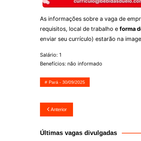
As informações sobre a vaga de empre
requisitos, local de trabalho e
forma d
enviar seu currículo) estarão na imag
Salário: 1
Benefícios: não informado
Pará - 30/09/2025
Navegação
Anterior
de
Post
Últimas vagas divulgadas