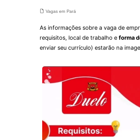
Vagas em Pará
As informações sobre a vaga de empre
requisitos, local de trabalho e
forma d
enviar seu currículo) estarão na imag
Vagas de emprego para diversos cargos e trabalhos home office e presenciais. Confira as informações abaixo.