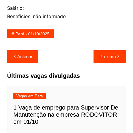
Salário:
Benefícios: não informado
Pará - 01/10/2025
Navegação
Anterior
Próximo
de
Post
Últimas vagas divulgadas
Vagas em Pará
1 Vaga de emprego para Supervisor De
Manutenção na empresa RODOVITOR
em 01/10