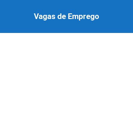
Ir
para
Vagas de Emprego
o
conteúdo