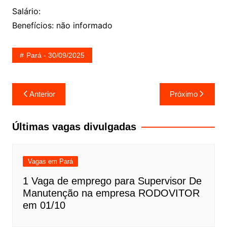
Salário:
Benefícios: não informado
Pará - 30/09/2025
Navegação
Anterior
Próximo
de
Post
Últimas vagas divulgadas
Vagas em Pará
1 Vaga de emprego para Supervisor De
Manutenção na empresa RODOVITOR
em 01/10