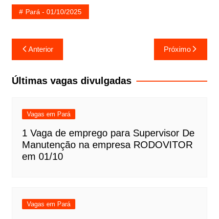
Pará - 01/10/2025
Navegação
Anterior
Próximo
de
Post
Últimas vagas divulgadas
Vagas em Pará
1 Vaga de emprego para Supervisor De
Manutenção na empresa RODOVITOR
em 01/10
Vagas em Pará