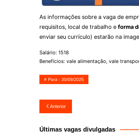
As informações sobre a vaga de empre
requisitos, local de trabalho e
forma d
enviar seu currículo) estarão na imag
Salário: 1518
Benefícios: vale alimentação, vale transpo
Pará - 30/09/2025
Navegação
Anterior
de
Post
Últimas vagas divulgadas