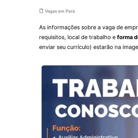
Vagas em Pará
As informações sobre a vaga de empre
requisitos, local de trabalho e
forma d
enviar seu currículo) estarão na imag
Vagas de emprego para diversos cargos e trabalhos home office e presenciais. Confira as informações abaixo.