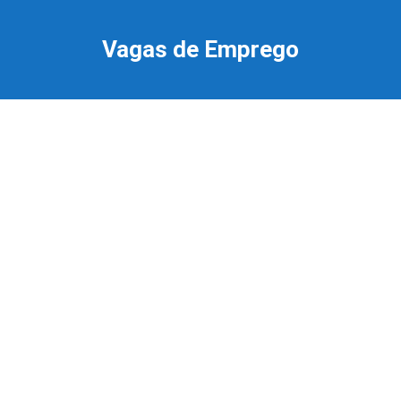
Ir
para
Vagas de Emprego
o
conteúdo