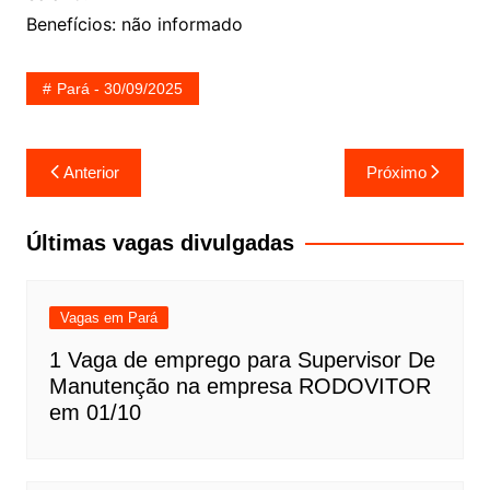
Benefícios: não informado
Pará - 30/09/2025
Navegação
Anterior
Próximo
de
Post
Últimas vagas divulgadas
Vagas em Pará
1 Vaga de emprego para Supervisor De
Manutenção na empresa RODOVITOR
em 01/10