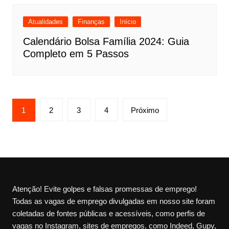
Atualidades
Finanças
Início
Calendário Bolsa Família 2024: Guia
Completo em 5 Passos
Paginação
1
2
3
4
Próximo
de
posts
Atenção! Evite golpes e falsas promessas de emprego!
Todas as vagas de emprego divulgadas em nosso site foram
coletadas de fontes públicas e acessíveis, como perfis de
vagas no Instagram, sites de empregos, como Indeed, Gupy,