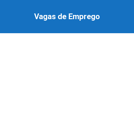
Ir
para
Vagas de Emprego
o
conteúdo