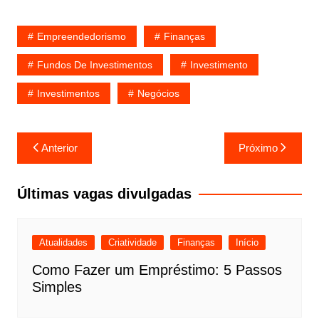
Empreendedorismo
Finanças
Fundos De Investimentos
Investimento
Investimentos
Negócios
Navegação
Anterior
Próximo
de
Post
Últimas vagas divulgadas
Atualidades
Criatividade
Finanças
Início
Como Fazer um Empréstimo: 5 Passos
Simples