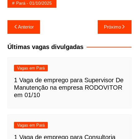
Pará - 01/10/2025
Navegação
Anterior
Próximo
de
Post
Últimas vagas divulgadas
Vagas em Pará
1 Vaga de emprego para Supervisor De
Manutenção na empresa RODOVITOR
em 01/10
Vagas em Pará
1 Vaga de emprego para Consultoria