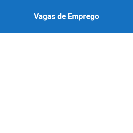
Ir
para
Vagas de Emprego
o
conteúdo