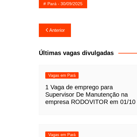
Pará - 30/09/2025
Navegação
Anterior
de
Post
Últimas vagas divulgadas
Vagas em Pará
1 Vaga de emprego para
Supervisor De Manutenção na
empresa RODOVITOR em 01/10
Vagas em Pará