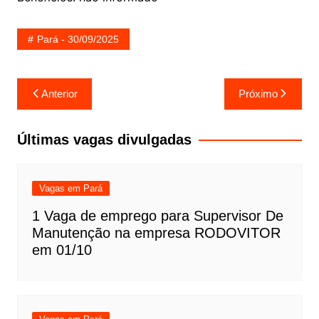
Pará - 30/09/2025
Navegação
Anterior
Próximo
de
Post
Últimas vagas divulgadas
Vagas em Pará
1 Vaga de emprego para Supervisor De
Manutenção na empresa RODOVITOR
em 01/10