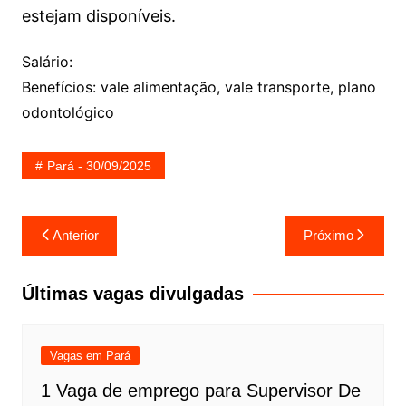
estejam disponíveis.
Salário:
Benefícios: vale alimentação, vale transporte, plano
odontológico
Pará - 30/09/2025
Navegação
Anterior
Próximo
de
Post
Últimas vagas divulgadas
Vagas em Pará
1 Vaga de emprego para Supervisor De