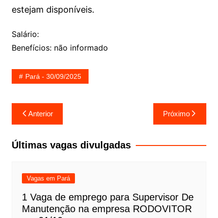
estejam disponíveis.
Salário:
Benefícios: não informado
Pará - 30/09/2025
Navegação
Anterior
Próximo
de
Post
Últimas vagas divulgadas
Vagas em Pará
1 Vaga de emprego para Supervisor De
Manutenção na empresa RODOVITOR