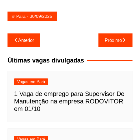
Pará - 30/09/2025
Navegação
Anterior
Próximo
de
Post
Últimas vagas divulgadas
Vagas em Pará
1 Vaga de emprego para Supervisor De
Manutenção na empresa RODOVITOR
em 01/10
Vagas em Pará