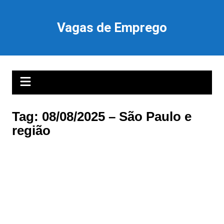
Ir
para
Vagas de Emprego
o
conteúdo
Tag:
08/08/2025 – São Paulo e
região