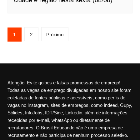
cidade e região nesta sexta (08/08)
Paginação
1
2
Próximo
de
posts
Atenção! Evite golpes e falsas promessas de emprego!
Todas as vagas de emprego divulgadas em nosso site foram
coletadas de fontes públicas e acessíveis, como perfis de
vagas no Instagram, sites de empregos, como Indeed, Gupy,
Sólides, InfoJobs, IDT/Sine, Linkedin, além de informações
recebidas por e-mail, whatsApp ou diretamente de
recrutadores. O Brasil Educando não é uma empresa de
recrutamento e não participa de nenhum processo seletivo.