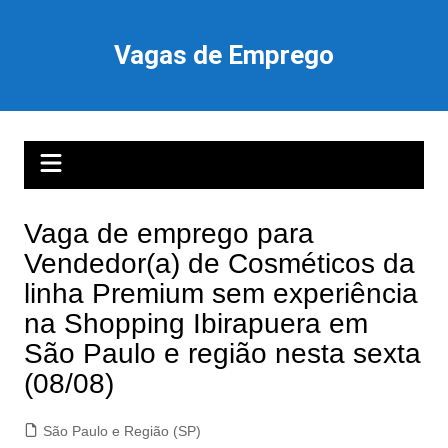
Ir
para
Vagas de Emprego
o
conteúdo
Vaga de emprego para
Vendedor(a) de Cosméticos da
linha Premium sem experiência
na Shopping Ibirapuera em
São Paulo e região nesta sexta
(08/08)
São Paulo e Região (SP)