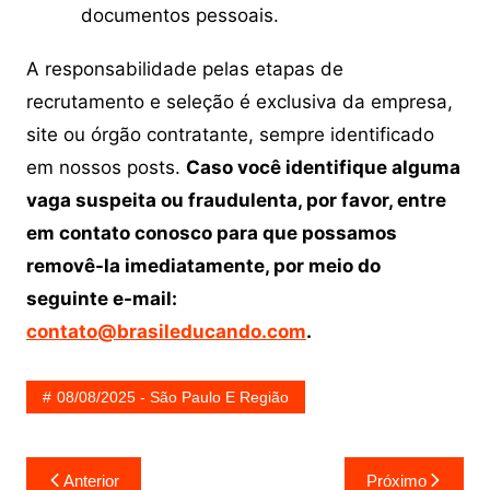
documentos pessoais.
A responsabilidade pelas etapas de
recrutamento e seleção é exclusiva da empresa,
site ou órgão contratante, sempre identificado
em nossos posts.
Caso você identifique alguma
vaga suspeita ou fraudulenta, por favor, entre
em contato conosco para que possamos
removê-la imediatamente, por meio do
seguinte e-mail:
contato@brasileducando.com
.
08/08/2025 - São Paulo E Região
Navegação
Anterior
Próximo