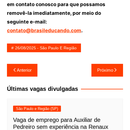
em contato conosco para que possamos
removê-la imediatamente, por meio do
seguinte e-mail:
contato@brasileducando.com
.
26/08/2025 - São Paulo E Região
Navegação
Anterior
Próximo
de
Post
Últimas vagas divulgadas
São Paulo e Região (SP)
Vaga de emprego para Auxiliar de
Pedreiro sem experiência na Renaux