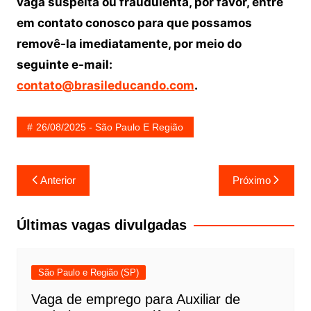
vaga suspeita ou fraudulenta, por favor, entre
em contato conosco para que possamos
removê-la imediatamente, por meio do
seguinte e-mail:
contato@brasileducando.com
.
26/08/2025 - São Paulo E Região
Navegação
Anterior
Próximo
de
Post
Últimas vagas divulgadas
São Paulo e Região (SP)
Vaga de emprego para Auxiliar de