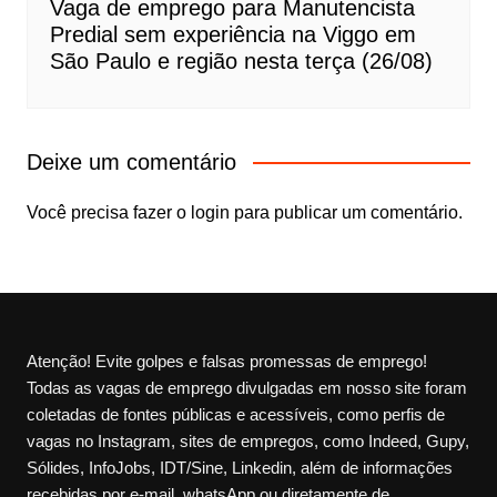
Vaga de emprego para Manutencista
Predial sem experiência na Viggo em
São Paulo e região nesta terça (26/08)
Deixe um comentário
Você precisa fazer o
login
para publicar um comentário.
Atenção! Evite golpes e falsas promessas de emprego!
Todas as vagas de emprego divulgadas em nosso site foram
coletadas de fontes públicas e acessíveis, como perfis de
vagas no Instagram, sites de empregos, como Indeed, Gupy,
Sólides, InfoJobs, IDT/Sine, Linkedin, além de informações
recebidas por e-mail, whatsApp ou diretamente de