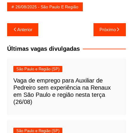
26/08/2025 - São Paulo E Região
Navegação
Anterior
Próximo
de
Post
Últimas vagas divulgadas
São Paulo e Região (SP)
Vaga de emprego para Auxiliar de
Pedreiro sem experiência na Renaux
em São Paulo e região nesta terça
(26/08)
São Paulo e Região (SP)