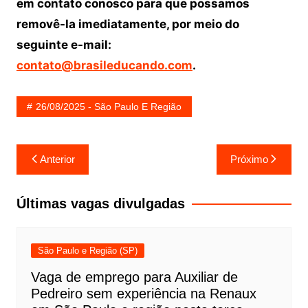
em contato conosco para que possamos
removê-la imediatamente, por meio do
seguinte e-mail:
contato@brasileducando.com
.
26/08/2025 - São Paulo E Região
Navegação
Anterior
Próximo
de
Post
Últimas vagas divulgadas
São Paulo e Região (SP)
Vaga de emprego para Auxiliar de
Pedreiro sem experiência na Renaux