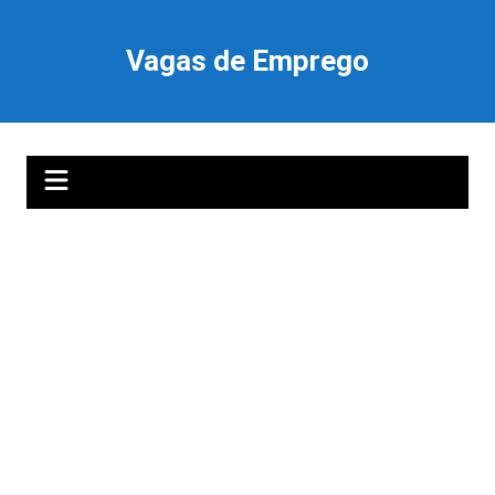
Ir
para
Vagas de Emprego
o
conteúdo