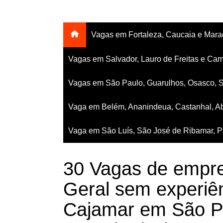
Vagas em Fortaleza, Caucaia e Mar
Vagas em Salvador, Lauro de Freitas e Cam
Vagas em São Paulo, Guarulhos, Osasco, 
Vaga em Belém, Ananindeua, Castanhal, Ab
Vaga em São Luís, São José de Ribamar, Pa
30 Vagas de empre
Geral sem experiê
Cajamar em São Pa