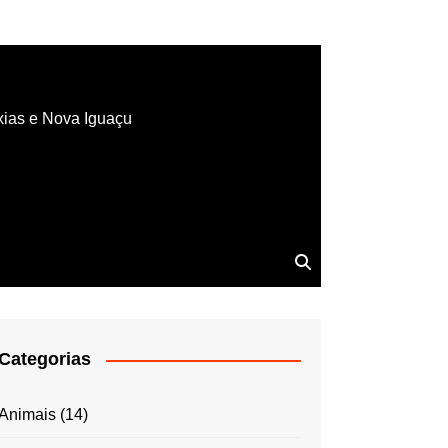
xias e Nova Iguaçu
Categorias
Animais
(14)