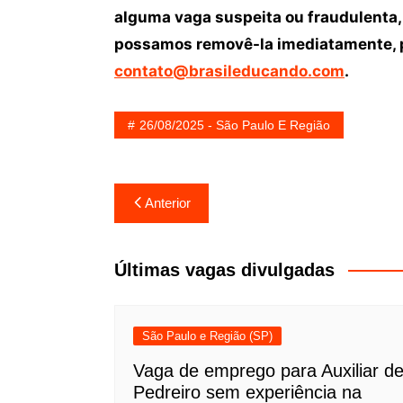
alguma vaga suspeita ou fraudulenta,
possamos removê-la imediatamente, p
contato@brasileducando.com
.
26/08/2025 - São Paulo E Região
Navegação
Anterior
de
Post
Últimas vagas divulgadas
São Paulo e Região (SP)
Vaga de emprego para Auxiliar d
Pedreiro sem experiência na