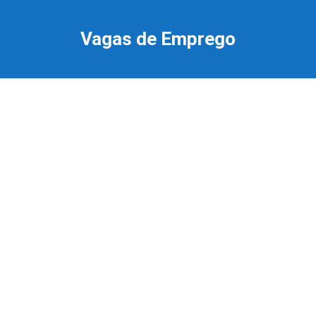
Ir
para
Vagas de Emprego
o
conteúdo