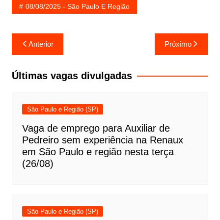
08/08/2025 - São Paulo E Região
Navegação
Anterior
Próximo
de
Post
Últimas vagas divulgadas
São Paulo e Região (SP)
Vaga de emprego para Auxiliar de
Pedreiro sem experiência na Renaux
em São Paulo e região nesta terça
(26/08)
São Paulo e Região (SP)