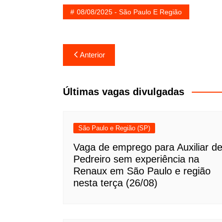
08/08/2025 - São Paulo E Região
Navegação
Anterior
de
Post
Últimas vagas divulgadas
São Paulo e Região (SP)
Vaga de emprego para Auxiliar d
Pedreiro sem experiência na
Renaux em São Paulo e região
nesta terça (26/08)