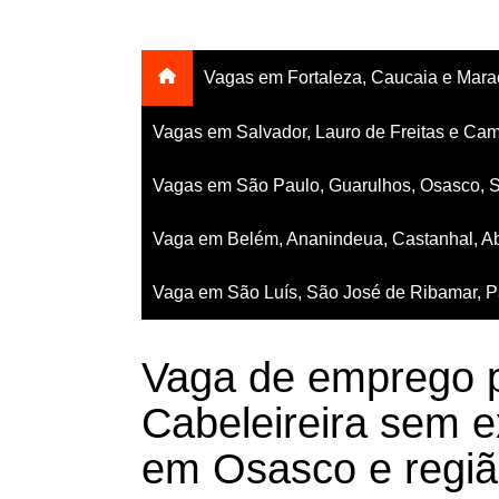
Vagas em Fortaleza, Caucaia e Mar
Vagas em Salvador, Lauro de Freitas e Cam
Vagas em São Paulo, Guarulhos, Osasco, 
Vaga em Belém, Ananindeua, Castanhal, Ab
Vaga em São Luís, São José de Ribamar, Pa
Vaga de emprego p
Cabeleireira sem e
em Osasco e regiã