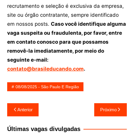
recrutamento e seleção é exclusiva da empresa,
site ou órgão contratante, sempre identificado
em nossos posts.
Caso você identifique alguma
vaga suspeita ou fraudulenta, por favor, entre
em contato conosco para que possamos
removê-la imediatamente, por meio do
seguinte e-mail:
contato@brasileducando.com
.
08/08/2025 - São Paulo E Região
Navegação
Anterior
Próximo
de
Post
Últimas vagas divulgadas