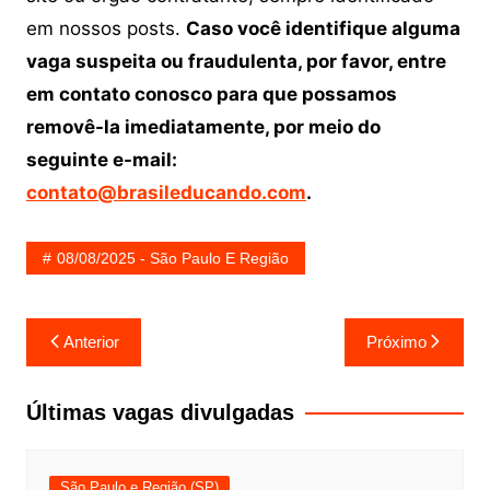
em nossos posts.
Caso você identifique alguma
vaga suspeita ou fraudulenta, por favor, entre
em contato conosco para que possamos
removê-la imediatamente, por meio do
seguinte e-mail:
contato@brasileducando.com
.
08/08/2025 - São Paulo E Região
Navegação
Anterior
Próximo
de
Post
Últimas vagas divulgadas
São Paulo e Região (SP)