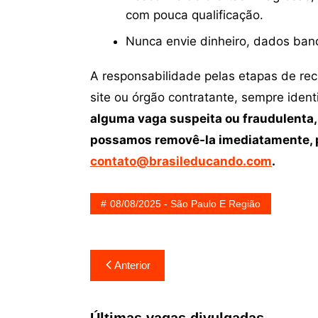
com pouca qualificação.
Nunca envie dinheiro, dados ban
A responsabilidade pelas etapas de re
site ou órgão contratante, sempre iden
alguma vaga suspeita ou fraudulenta,
possamos removê-la imediatamente, p
contato@brasileducando.com
.
08/08/2025 - São Paulo E Região
Navegação
Anterior
de
Post