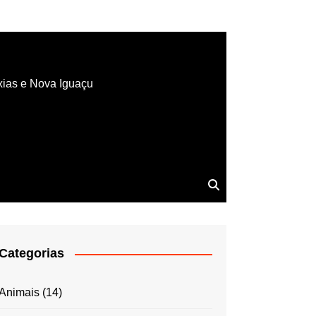
xias e Nova Iguaçu
Categorias
Animais
(14)