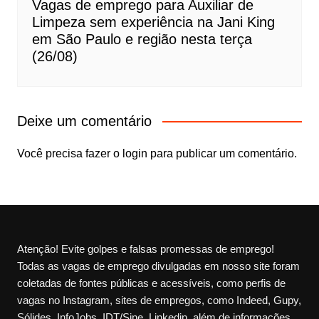
Vagas de emprego para Auxiliar de
Limpeza sem experiência na Jani King
em São Paulo e região nesta terça
(26/08)
Deixe um comentário
Você precisa fazer o
login
para publicar um comentário.
Atenção! Evite golpes e falsas promessas de emprego!
Todas as vagas de emprego divulgadas em nosso site foram
coletadas de fontes públicas e acessíveis, como perfis de
vagas no Instagram, sites de empregos, como Indeed, Gupy,
Sólides, InfoJobs, IDT/Sine, Linkedin, além de informações