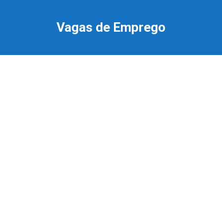
Ir
para
Vagas de Emprego
o
conteúdo