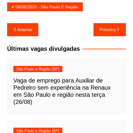
08/08/2025 - São Paulo E Região
Navegação
Anterior
Próximo
de
Post
Últimas vagas divulgadas
São Paulo e Região (SP)
Vaga de emprego para Auxiliar de
Pedreiro sem experiência na Renaux
em São Paulo e região nesta terça
(26/08)
São Paulo e Região (SP)