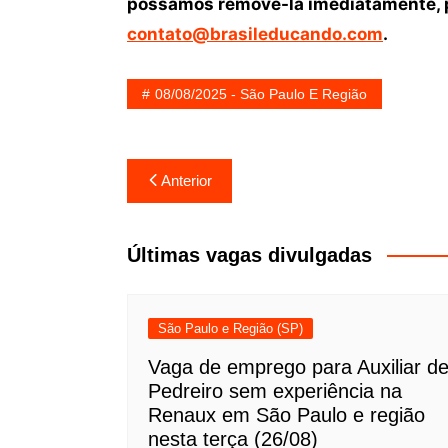
possamos removê-la imediatamente, p
contato@brasileducando.com
.
08/08/2025 - São Paulo E Região
Navegação
Anterior
de
Post
Últimas vagas divulgadas
São Paulo e Região (SP)
Vaga de emprego para Auxiliar d
Pedreiro sem experiência na
Renaux em São Paulo e região
nesta terça (26/08)