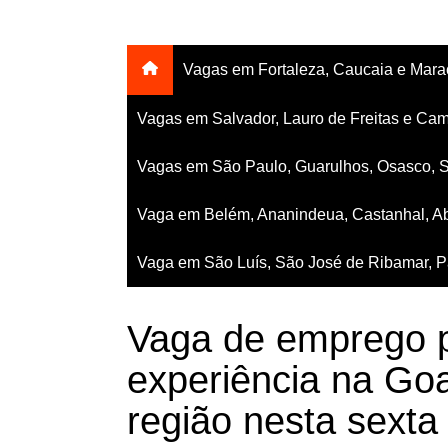
Vagas em Fortaleza, Caucaia e Mar
Vagas em Salvador, Lauro de Freitas e Cam
Vagas em São Paulo, Guarulhos, Osasco, 
Vaga em Belém, Ananindeua, Castanhal, Ab
Vaga em São Luís, São José de Ribamar, Pa
Vaga de emprego 
experiência na Go
região nesta sexta