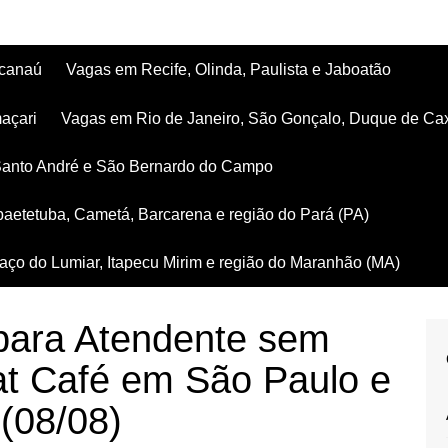
acanaú
Vagas em Recife, Olinda, Paulista e Jaboatão
açari
Vagas em Rio de Janeiro, São Gonçalo, Duque de Ca
Santo André e São Bernardo do Campo
aetetuba, Cametá, Barcarena e região do Pará (PA)
ço do Lumiar, Itapecu Mirim e região do Maranhão (MA)
para Atendente sem
at Café em São Paulo e
 (08/08)