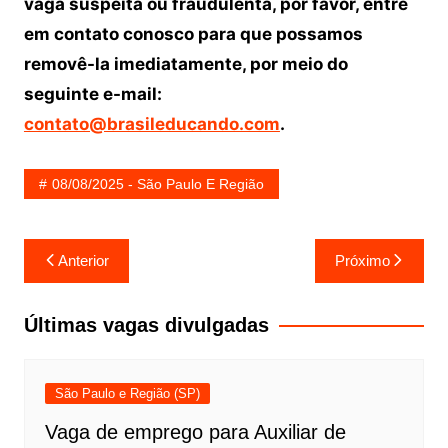
vaga suspeita ou fraudulenta, por favor, entre
em contato conosco para que possamos
removê-la imediatamente, por meio do
seguinte e-mail:
contato@brasileducando.com
.
08/08/2025 - São Paulo E Região
Navegação
Anterior
Próximo
de
Post
Últimas vagas divulgadas
São Paulo e Região (SP)
Vaga de emprego para Auxiliar de