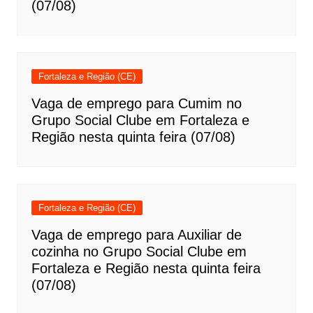
(07/08)
Fortaleza e Região (CE)
Vaga de emprego para Cumim no
Grupo Social Clube em Fortaleza e
Região nesta quinta feira (07/08)
Fortaleza e Região (CE)
Vaga de emprego para Auxiliar de
cozinha no Grupo Social Clube em
Fortaleza e Região nesta quinta feira
(07/08)