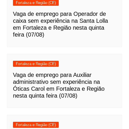
Fortaleza e Região (CE)
Vaga de emprego para Operador de
caixa sem experiência na Santa Lolla
em Fortaleza e Região nesta quinta
feira (07/08)
Fortaleza e Região (CE)
Vaga de emprego para Auxiliar
administrativo sem experiência na
Óticas Carol em Fortaleza e Região
nesta quinta feira (07/08)
Fortaleza e Região (CE)