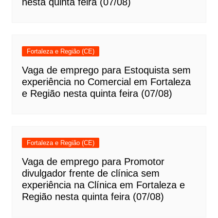
nesta quinta feira (07/08)
Fortaleza e Região (CE)
Vaga de emprego para Estoquista sem
experiência no Comercial em Fortaleza
e Região nesta quinta feira (07/08)
Fortaleza e Região (CE)
Vaga de emprego para Promotor
divulgador frente de clínica sem
experiência na Clínica em Fortaleza e
Região nesta quinta feira (07/08)