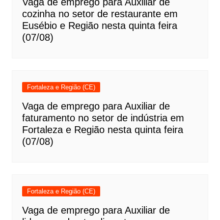
Vaga de emprego para Auxiliar de
cozinha no setor de restaurante em
Eusébio e Região nesta quinta feira
(07/08)
Fortaleza e Região (CE)
Vaga de emprego para Auxiliar de
faturamento no setor de indústria em
Fortaleza e Região nesta quinta feira
(07/08)
Fortaleza e Região (CE)
Vaga de emprego para Auxiliar de