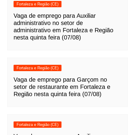
Fortaleza e Região (CE)
Vaga de emprego para Auxiliar
administrativo no setor de
administrativo em Fortaleza e Região
nesta quinta feira (07/08)
Fortaleza e Região (CE)
Vaga de emprego para Garçom no
setor de restaurante em Fortaleza e
Região nesta quinta feira (07/08)
Fortaleza e Região (CE)