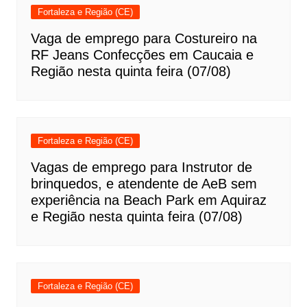
Fortaleza e Região (CE)
Vaga de emprego para Costureiro na
RF Jeans Confecções em Caucaia e
Região nesta quinta feira (07/08)
Fortaleza e Região (CE)
Vagas de emprego para Instrutor de
brinquedos, e atendente de AeB sem
experiência na Beach Park em Aquiraz
e Região nesta quinta feira (07/08)
Fortaleza e Região (CE)