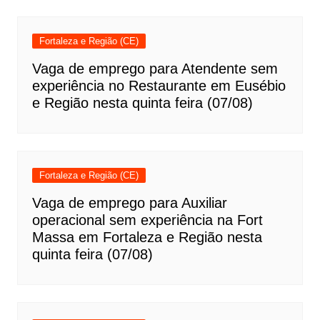
Fortaleza e Região (CE)
Vaga de emprego para Atendente sem
experiência no Restaurante em Eusébio
e Região nesta quinta feira (07/08)
Fortaleza e Região (CE)
Vaga de emprego para Auxiliar
operacional sem experiência na Fort
Massa em Fortaleza e Região nesta
quinta feira (07/08)