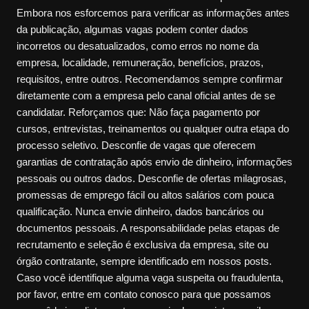
Embora nos esforcemos para verificar as informações antes
da publicação, algumas vagas podem conter dados
incorretos ou desatualizados, como erros no nome da
empresa, localidade, remuneração, benefícios, prazos,
requisitos, entre outros. Recomendamos sempre confirmar
diretamente com a empresa pelo canal oficial antes de se
candidatar. Reforçamos que: Não faça pagamento por
cursos, entrevistas, treinamentos ou qualquer outra etapa do
processo seletivo. Desconfie de vagas que oferecem
garantias de contratação após envio de dinheiro, informações
pessoais ou outros dados. Desconfie de ofertas milagrosas,
promessas de emprego fácil ou altos salários com pouca
qualificação. Nunca envie dinheiro, dados bancários ou
documentos pessoais. A responsabilidade pelas etapas de
recrutamento e seleção é exclusiva da empresa, site ou
órgão contratante, sempre identificado em nossos posts.
Caso você identifique alguma vaga suspeita ou fraudulenta,
por favor, entre em contato conosco para que possamos