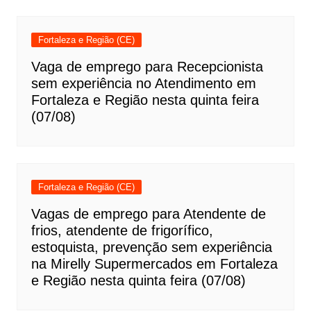
Fortaleza e Região (CE)
Vaga de emprego para Recepcionista
sem experiência no Atendimento em
Fortaleza e Região nesta quinta feira
(07/08)
Fortaleza e Região (CE)
Vagas de emprego para Atendente de
frios, atendente de frigorífico,
estoquista, prevenção sem experiência
na Mirelly Supermercados em Fortaleza
e Região nesta quinta feira (07/08)