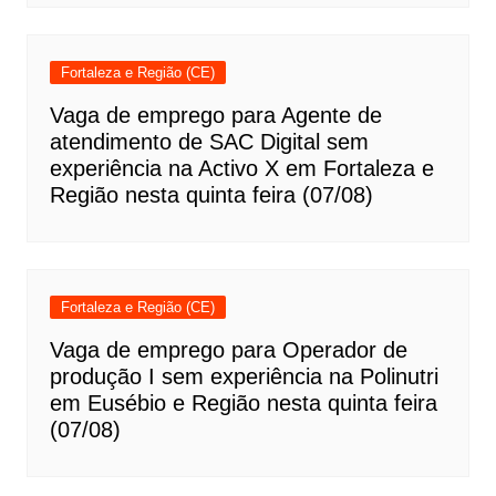
Fortaleza e Região (CE)
Vaga de emprego para Agente de
atendimento de SAC Digital sem
experiência na Activo X em Fortaleza e
Região nesta quinta feira (07/08)
Fortaleza e Região (CE)
Vaga de emprego para Operador de
produção I sem experiência na Polinutri
em Eusébio e Região nesta quinta feira
(07/08)