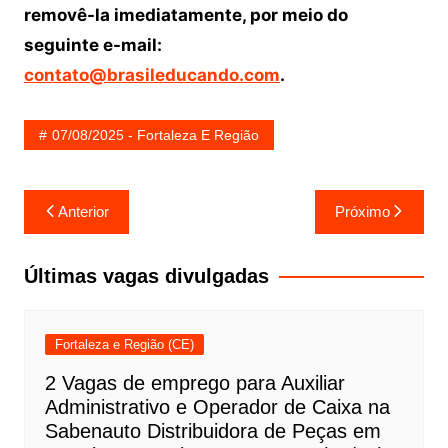
removê-la imediatamente, por meio do
seguinte e-mail:
contato@brasileducando.com
.
07/08/2025 - Fortaleza E Região
Navegação
Anterior
Próximo
de
Post
Últimas vagas divulgadas
Fortaleza e Região (CE)
2 Vagas de emprego para Auxiliar
Administrativo e Operador de Caixa na
Sabenauto Distribuidora de Peças em