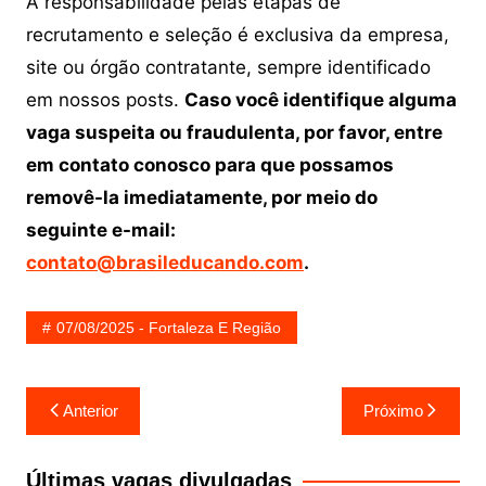
A responsabilidade pelas etapas de
recrutamento e seleção é exclusiva da empresa,
site ou órgão contratante, sempre identificado
em nossos posts.
Caso você identifique alguma
vaga suspeita ou fraudulenta, por favor, entre
em contato conosco para que possamos
removê-la imediatamente, por meio do
seguinte e-mail:
contato@brasileducando.com
.
07/08/2025 - Fortaleza E Região
Navegação
Anterior
Próximo
de
Post
Últimas vagas divulgadas