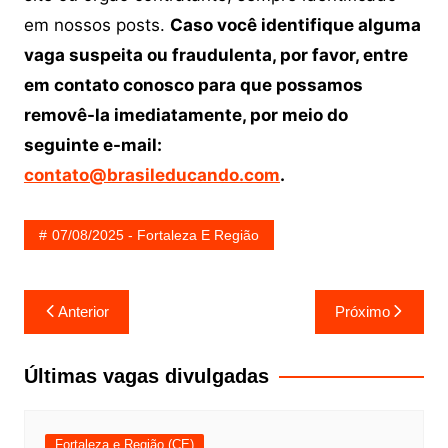
em nossos posts.
Caso você identifique alguma
vaga suspeita ou fraudulenta, por favor, entre
em contato conosco para que possamos
removê-la imediatamente, por meio do
seguinte e-mail:
contato@brasileducando.com
.
07/08/2025 - Fortaleza E Região
Navegação
Anterior
Próximo
de
Post
Últimas vagas divulgadas
Fortaleza e Região (CE)