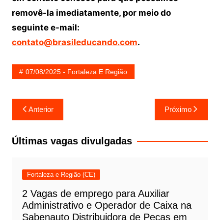
removê-la imediatamente, por meio do
seguinte e-mail:
contato@brasileducando.com
.
07/08/2025 - Fortaleza E Região
Navegação
Anterior
Próximo
de
Post
Últimas vagas divulgadas
Fortaleza e Região (CE)
2 Vagas de emprego para Auxiliar
Administrativo e Operador de Caixa na
Sabenauto Distribuidora de Peças em