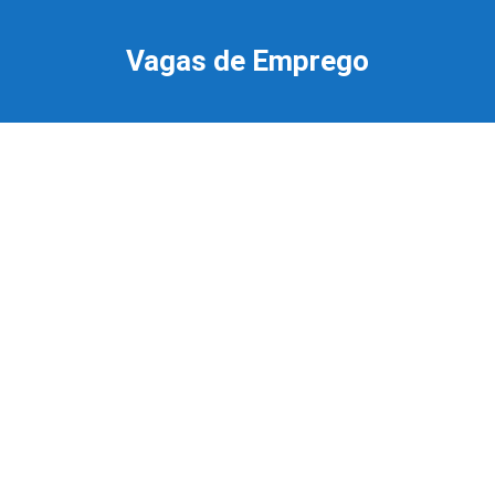
Ir
para
Vagas de Emprego
o
conteúdo