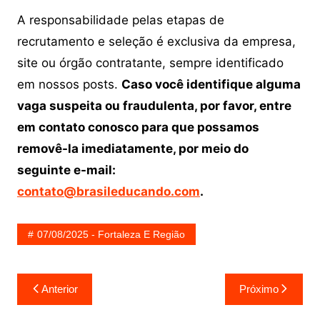
A responsabilidade pelas etapas de
recrutamento e seleção é exclusiva da empresa,
site ou órgão contratante, sempre identificado
em nossos posts.
Caso você identifique alguma
vaga suspeita ou fraudulenta, por favor, entre
em contato conosco para que possamos
removê-la imediatamente, por meio do
seguinte e-mail:
contato@brasileducando.com
.
07/08/2025 - Fortaleza E Região
Navegação
Anterior
Próximo
de