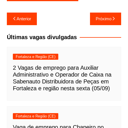
Navegação
Anterior
Próximo
de
Post
Últimas vagas divulgadas
Fortaleza e Região (CE)
2 Vagas de emprego para Auxiliar
Administrativo e Operador de Caixa na
Sabenauto Distribuidora de Peças em
Fortaleza e região nesta sexta (05/09)
Fortaleza e Região (CE)
Vaga de emprego para Chapeiro no