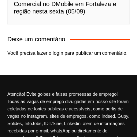
Comercial no DMobile em Fortaleza e
região nesta sexta (05/09)
Deixe um comentário
Você precisa fazer o
login
para publicar um comentário.
Atenção! Evite golpes e falsas promessas de emprego!
Todas as vagas de emprego divulgadas em nosso site foram
coletadas de fontes públicas e acessíveis, como perfis de
vagas no Instagram, sites de empregos, como Indeed, Gupy,
Sólides, InfoJobs, IDT/Sine, Linkedin, além de informações
recebidas por e-mail, whatsApp ou diretamente de