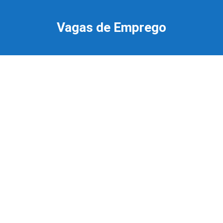
Ir
para
Vagas de Emprego
o
conteúdo