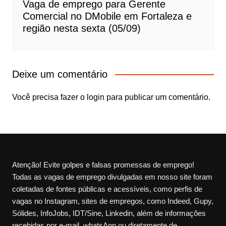
Vaga de emprego para Gerente
Comercial no DMobile em Fortaleza e
região nesta sexta (05/09)
Deixe um comentário
Você precisa fazer o
login
para publicar um comentário.
Atenção! Evite golpes e falsas promessas de emprego!
Todas as vagas de emprego divulgadas em nosso site foram
coletadas de fontes públicas e acessíveis, como perfis de
vagas no Instagram, sites de empregos, como Indeed, Gupy,
Sólides, InfoJobs, IDT/Sine, Linkedin, além de informações
recebidas por e-mail, whatsApp ou diretamente de