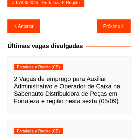
07/08/2025 - Fortaleza E Região
Navegação
Anterior
Próximo
de
Post
Últimas vagas divulgadas
Fortaleza e Região (CE)
2 Vagas de emprego para Auxiliar
Administrativo e Operador de Caixa na
Sabenauto Distribuidora de Peças em
Fortaleza e região nesta sexta (05/09)
Fortaleza e Região (CE)