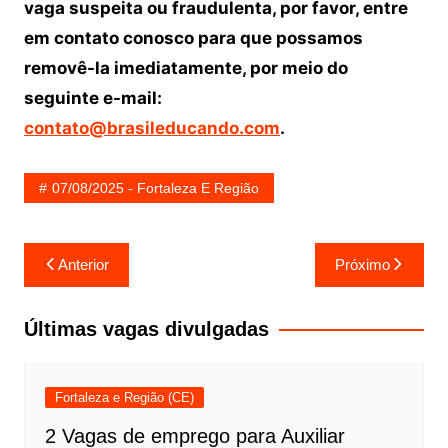
vaga suspeita ou fraudulenta, por favor, entre
em contato conosco para que possamos
removê-la imediatamente, por meio do
seguinte e-mail:
contato@brasileducando.com
.
07/08/2025 - Fortaleza E Região
Navegação
Anterior
Próximo
de
Post
Últimas vagas divulgadas
Fortaleza e Região (CE)
2 Vagas de emprego para Auxiliar