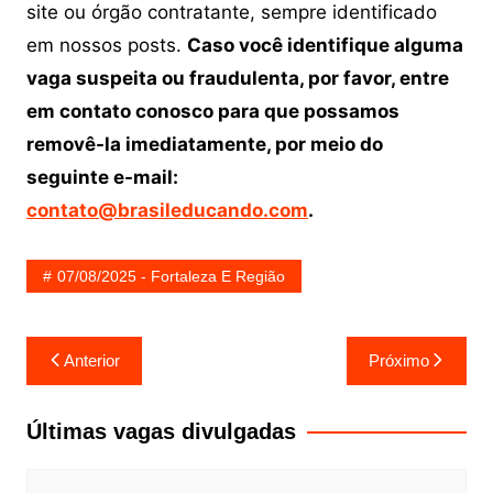
site ou órgão contratante, sempre identificado
em nossos posts.
Caso você identifique alguma
vaga suspeita ou fraudulenta, por favor, entre
em contato conosco para que possamos
removê-la imediatamente, por meio do
seguinte e-mail:
contato@brasileducando.com
.
07/08/2025 - Fortaleza E Região
Navegação
Anterior
Próximo
de
Post
Últimas vagas divulgadas