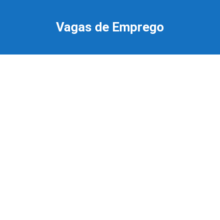
Ir
para
Vagas de Emprego
o
conteúdo