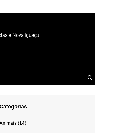
xias e Nova Iguaçu
Categorias
Animais
(14)