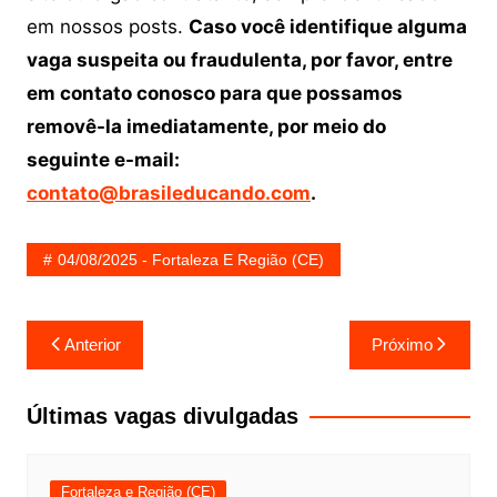
em nossos posts.
Caso você identifique alguma
vaga suspeita ou fraudulenta, por favor, entre
em contato conosco para que possamos
removê-la imediatamente, por meio do
seguinte e-mail:
contato@brasileducando.com
.
04/08/2025 - Fortaleza E Região (CE)
Navegação
Anterior
Próximo
de
Post
Últimas vagas divulgadas
Fortaleza e Região (CE)