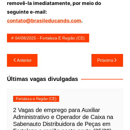
removê-la imediatamente, por meio do
seguinte e-mail:
contato@brasileducando.com
.
04/08/2025 - Fortaleza E Região (CE)
Navegação
Anterior
Próximo
de
Post
Últimas vagas divulgadas
Fortaleza e Região (CE)
2 Vagas de emprego para Auxiliar
Administrativo e Operador de Caixa na
Sabenauto Distribuidora de Peças em