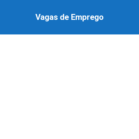
Ir
para
Vagas de Emprego
o
conteúdo