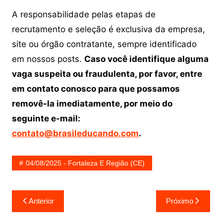
A responsabilidade pelas etapas de
recrutamento e seleção é exclusiva da empresa,
site ou órgão contratante, sempre identificado
em nossos posts.
Caso você identifique alguma
vaga suspeita ou fraudulenta, por favor, entre
em contato conosco para que possamos
removê-la imediatamente, por meio do
seguinte e-mail:
contato@brasileducando.com
.
04/08/2025 - Fortaleza E Região (CE)
Navegação
Anterior
Próximo
de