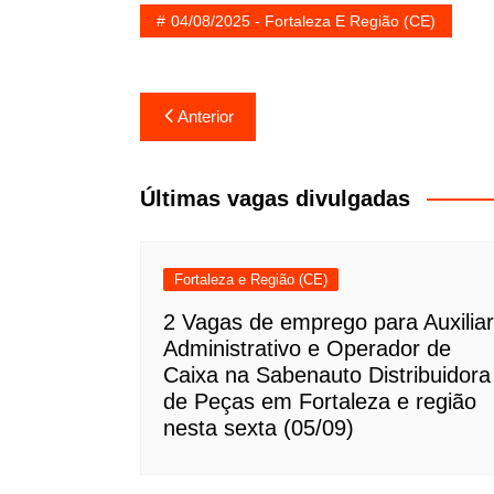
04/08/2025 - Fortaleza E Região (CE)
Navegação
Anterior
de
Post
Últimas vagas divulgadas
Fortaleza e Região (CE)
2 Vagas de emprego para Auxiliar
Administrativo e Operador de
Caixa na Sabenauto Distribuidora
de Peças em Fortaleza e região
nesta sexta (05/09)