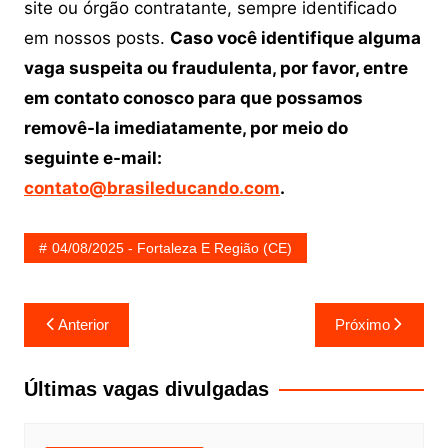
site ou órgão contratante, sempre identificado
em nossos posts.
Caso você identifique alguma
vaga suspeita ou fraudulenta, por favor, entre
em contato conosco para que possamos
removê-la imediatamente, por meio do
seguinte e-mail:
contato@brasileducando.com
.
04/08/2025 - Fortaleza E Região (CE)
Navegação
Anterior
Próximo
de
Post
Últimas vagas divulgadas