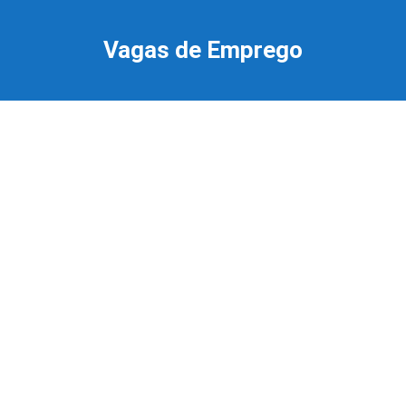
Ir
para
Vagas de Emprego
o
conteúdo